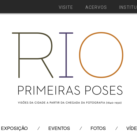
VISITE
ACERVOS
INSTIT
SKIP
EXPOSIÇÃO
EVENTOS
FOTOS
VÍD
TO