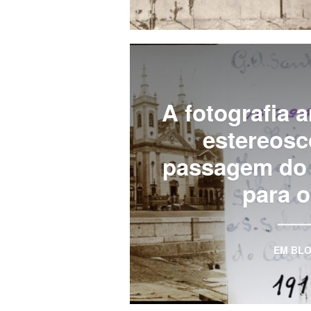
A fotografia 
estereosc
passagem do 
para 
EM
BL