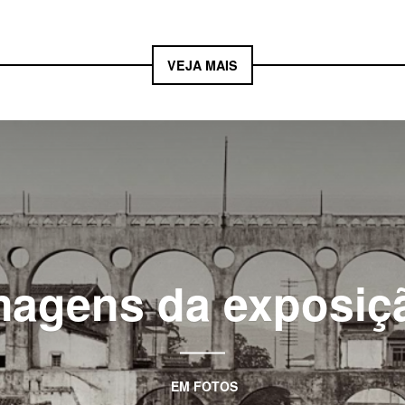
VEJA MAIS
magens da exposiç
EM
FOTOS