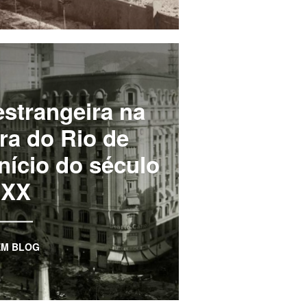
strangeira na
ra do Rio de
nício do século
XX
EM
BLOG