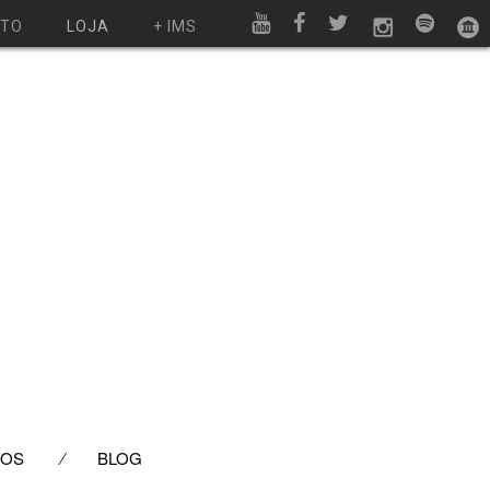
UTO
LOJA
+ IMS
EOS
BLOG