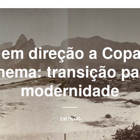
CONTENT
 em direção a Cop
nema: transição pa
modernidade
EM
BLOG