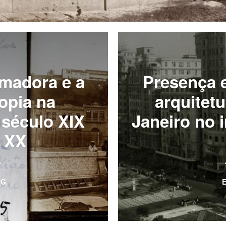
amadora e a
Presença e
opia na
arquitetu
século XIX
Janeiro no i
o XX
OG