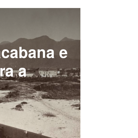
acabana e
ra a